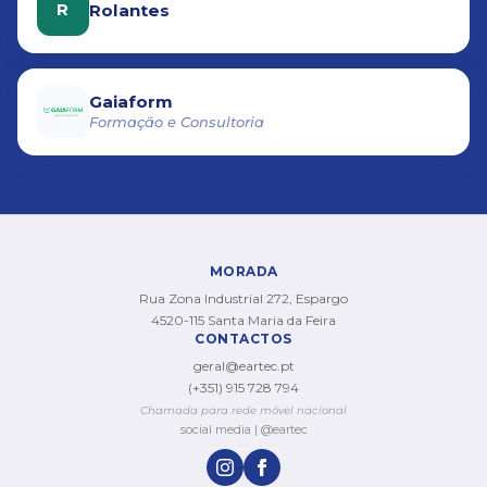
R
Rolantes
Gaiaform
Formação e Consultoria
MORADA
Rua Zona Industrial 272, Espargo
4520-115 Santa Maria da Feira
CONTACTOS
geral@eartec.pt
(+351) 915 728 794
Chamada para rede móvel nacional
social media | @eartec