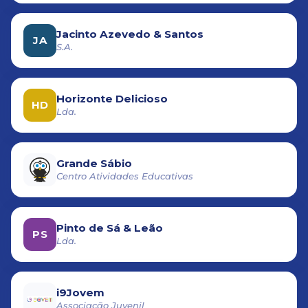
Jacinto Azevedo & Santos
JA
S.A.
Horizonte Delicioso
HD
Lda.
Grande Sábio
Centro Atividades Educativas
Pinto de Sá & Leão
PS
Lda.
i9Jovem
Associação Juvenil