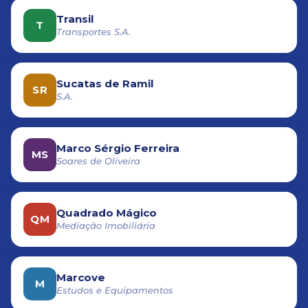
Transil
T
Transportes S.A.
Sucatas de Ramil
SR
S.A.
Marco Sérgio Ferreira
MS
Soares de Oliveira
Quadrado Mágico
QM
Mediação Imobiliária
Marcove
M
Estudos e Equipamentos