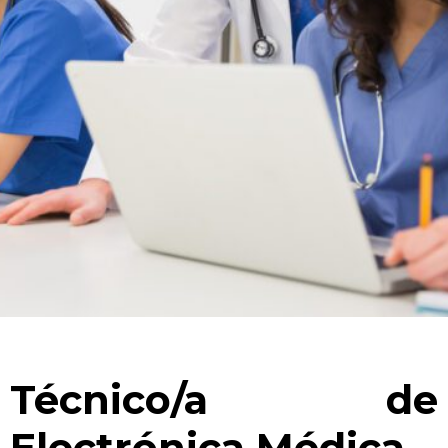
Técnico/a de
Assistente EARTEC · IA
Electrónica Médica