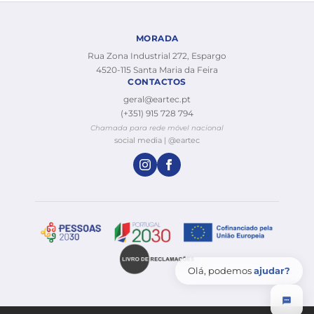
MORADA
Rua Zona Industrial 272, Espargo
4520-115 Santa Maria da Feira
CONTACTOS
geral@eartec.pt
(+351) 915 728 794
Chamada para rede móvel nacional
social media | @eartec
Olá, podemos
ajudar?